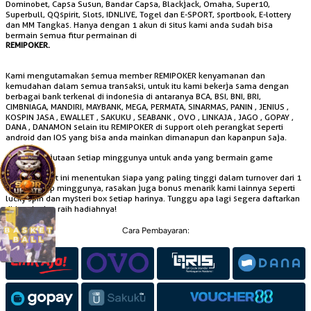
Dominobet, Capsa Susun, Bandar Capsa, Blackjack, Omaha, Super10,
Superbull, QQspirit, Slots, IDNLIVE, Togel dan E-SPORT, sportbook, E-lottery
dan MM Tangkas. Hanya dengan 1 akun di situs kami anda sudah bisa
bermain semua fitur permainan di
REMIPOKER.
Kami mengutamakan semua member REMIPOKER kenyamanan dan
kemudahan dalam semua transaksi, untuk itu kami bekerja sama dengan
berbagai bank terkenal di indonesia di antaranya BCA, BSI, BNI, BRI,
CIMBNIAGA, MANDIRI, MAYBANK, MEGA, PERMATA, SINARMAS, PANIN , JENIUS ,
KOSPIN JASA , EWALLET , SAKUKU , SEABANK , OVO , LINKAJA , JAGO , GOPAY ,
DANA , DANAMON selain itu REMIPOKER di support oleh perangkat seperti
android dan IOS yang bisa anda mainkan dimanapun dan kapanpun saja.
Raih bonus jutaan setiap minggunya untuk anda yang bermain game
REMIPOKER
, dalam event ini menentukan siapa yang paling tinggi dalam turnover dari 1
s/d 10 setiap minggunya, rasakan juga bonus menarik kami lainnya seperti
lucky spin dan mysteri box setiap harinya. Tunggu apa lagi segera daftarkan
diri anda dan raih hadiahnya!
Cara Pembayaran: